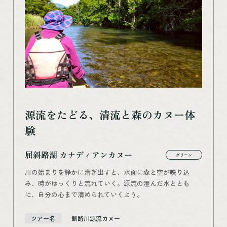
源流をたどる、清流と森のカヌー体
験
屈斜路湖 カナディアンカヌー
グリーン
川の始まりを静かに漕ぎ出すと、水面に森と空が映り込
み、時がゆっくりと流れていく。源流の澄んだ水ととも
に、自分の心まで清められていくよう。
ツアー名
釧路川源流カヌー