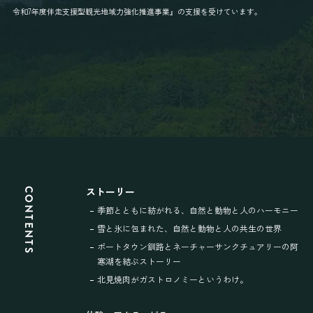
令和7年度伴走支援型観光地域力強化推進事業』の支援を受けています。
ストーリー
CONTENTS
季節とともに紡がれる、
自然と動物と人のハーモニー
雪と氷に包まれた、
自然と動物と人の共生の世界
ポートタウン釧路と
ネーチャーサンクチュアリーの
阿
寒湖を結ぶストーリー
北見焼肉が
ガストロノミーというわけ。