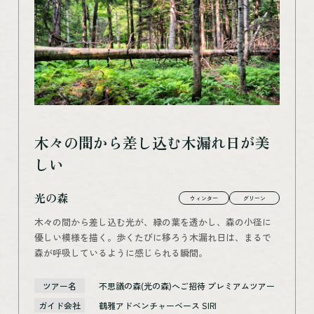
木々の間から差し込む木漏れ日が美
しい
光の森
ウィンター
グリーン
木々の間から差し込む光が、緑の葉を透かし、森の小径に
優しい模様を描く。歩くたびに移ろう木漏れ日は、まるで
森が呼吸しているように感じられる瞬間。
ツアー名
不思議の森(光の森)へご招待 プレミアムツアー
ガイド会社
鶴雅アドベンチャーベース SIRI