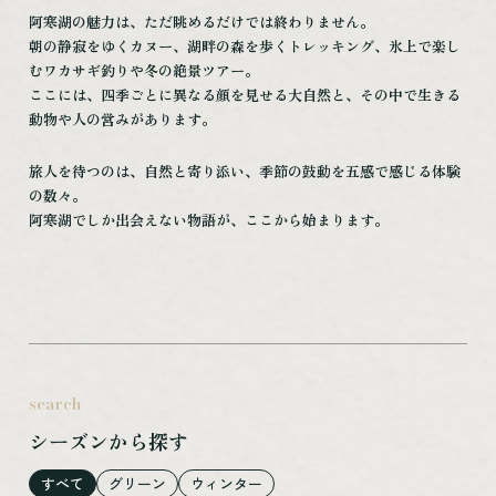
阿寒湖の魅力は、ただ眺めるだけでは終わりません。
朝の静寂をゆくカヌー、湖畔の森を歩くトレッキング、氷上で楽し
むワカサギ釣りや冬の絶景ツアー。
NPO法人阿寒観光協会まちづくり推進機
ここには、四季ごとに異なる顔を見せる大自然と、その中で生きる
阿寒湖まりむ館観光インフォメーションセンター
動物や人の営みがあります。
〒085-0467
旅人を待つのは、自然と寄り添い、季節の鼓動を五感で感じる体験
北海道釧路市阿寒町阿寒湖温泉2丁目6-20
の数々。
TEL：0154-67-3200
阿寒湖でしか出会えない物語が、ここから始まります。
FAX：0154-67-3024
［営業時間］ 9:00～18:00
※12/31～1/1は休館
search
NPO法人阿寒観光協会まちづくり推進機構オフィシャルサイトはこちら
シーズンから探す
すべて
グリーン
ウィンター