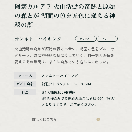
阿寒カルデラ 火山活動の奇跡と原始
の森とが 湖面の色を五色に変える神
秘の湖
オンネトーハイキング
ウィンター
グリーン
火山活動の奇跡が原始の森と出会い、湖面の色をブルーや
グリーン、時に神秘的な紫に変えていく。刻一刻と表情を
変えるその瞬間は、まさに奇跡という名にふさわしい。
ツアー名
オンネトー ハイキング
ガイド会社
鶴雅アドベンチャーベース SIRI
料金
お1人様16,500円(税込)
※1名様のみでの参加の場合は￥33,000（税込）
となりますので、ご了承ください。
詳しくはこちら