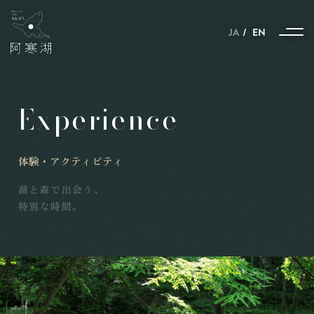
JA
EN
Experience
ストーリー
体験・アクティビティ
季節とともに紡がれる、
自然と動物と人のハーモニー
湖と森で出会う、
雪と氷に包まれた、
特別な時間。
自然と動物と人の共生の世界
ポートタウン釧路と
ネーチャーサンクチュアリーの
阿寒湖を結ぶストーリー
北見焼肉が
ガストロノミーというわけ。