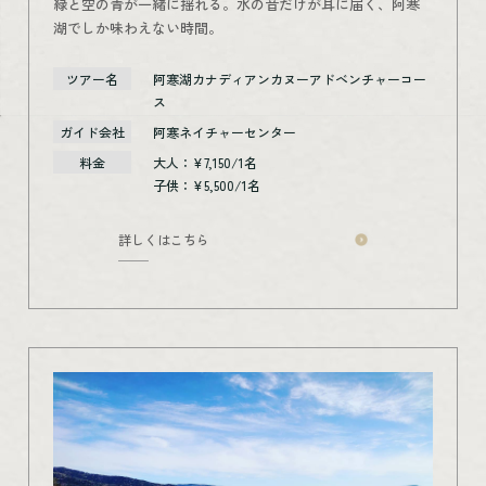
緑と空の青が一緒に揺れる。水の音だけが耳に届く、阿寒
湖でしか味わえない時間。
ツアー名
阿寒湖カナディアンカヌーアドベンチャーコー
ス
ガイド会社
阿寒ネイチャーセンター
料金
大人：¥7,150/1名
子供：¥5,500/1名
詳しくはこちら