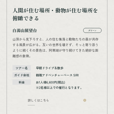
人間が住む場所・動物が住む場所を
俯瞰できる
白湯山展望台
グリーン
山頂から見下ろすと、人の住む集落と動物たちの森が共存
する風景が広がる。互いの世界を壊さず、そっと寄り添う
ように続くその景色は、阿寒湖が守り続けてきた絶妙な距
離感の象徴。
ツアー名
早朝ドライブ＆散歩
ガイド会社
鶴雅アドベンチャーベース SIRI
料金
お1人様6,600円(税込)
※2名様以上での催行となります。
詳しくはこちら