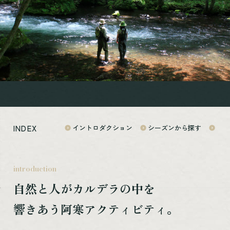
体験・アクティビティ
宿泊施設
カスタムメイド
モデルルート
お役立ち情報
交通アクセス
まりもPAY
INDEX
イントロダクション
シーズンから探す
体験
お知らせ
ご宿泊の予約照会
ご宿泊のキャンセル
introduction
お問い合わせ
自然と人が
カルデラの中を
プライバシーポリシー
響きあう
阿寒アクティビティ。