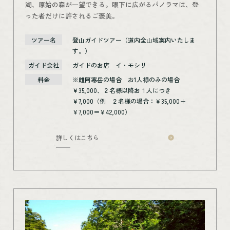
湖、原始の森が一望できる。眼下に広がるパノラマは、登
った者だけに許されるご褒美。
ツアー名
登山ガイドツアー（道内全山域案内いたしま
す。）
ガイド会社
ガイドのお店 イ・モシリ
料金
※雌阿寒岳の場合 お1人様のみの場合
￥35,000、２名様以降お１人につき
￥7,000（例 ２名様の場合：￥35,000＋
￥7,000＝￥42,000）
詳しくはこちら