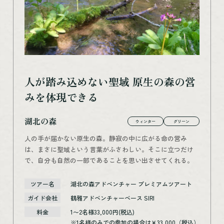
人が踏み込めない聖域 原生の森の営
みを体現できる
湖北の森
ウィンター
グリーン
人の手が届かない原生の森。静寂の中に広がる命の営み
は、まさに聖域という言葉がふさわしい。そこに立つだけ
で、自分も自然の一部であることを思い出させてくれる。
ツアー名
湖北の森アドベンチャー プレミアムツアート
ガイド会社
鶴雅アドベンチャーベース SIRI
料金
1〜2名様33,000円(税込)
※1名様のみでの参加の場合は￥33,000（税込）