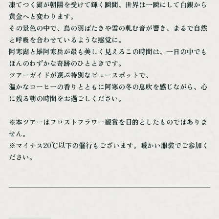
凍てつく湖が朝陽を受けて輝く瞬間、世界は一瞬にして白銀から
黄金へと変わります。
その景色の中で、鳥の羽ばたきや雪の軋む音が響き、まるで自然
NPO法人阿寒観光協会まちづくり推進機
と呼吸を合わせているような感覚に。
阿寒湖まりむ館観光インフォメーションセンター
阿寒湖と雄阿寒岳が最も美しく見えるこの時間は、一日の中でも
ほんのわずかな奇跡のひとときです。
〒085-0467
ツアーガイドが選ぶ特別なビュースポットで、
北海道釧路市阿寒町阿寒湖温泉2丁目6-20
温かなコーヒーの香りとともに阿寒の冬の息吹を感じながら、心
TEL：0154-67-3200
に残る朝の時間をお過ごしください。
FAX：0154-67-3024
※本ツアーはフロストフラワー観賞を目的としたものではありま
せん。
［営業時間］ 9:00～18:00
※12/31～1/1は休館
※マイナス20℃以下の催行もございます。暖かい服装でご参加く
ださい。
NPO法人阿寒観光協会まちづくり推進機構オフィシャルサイトはこちら