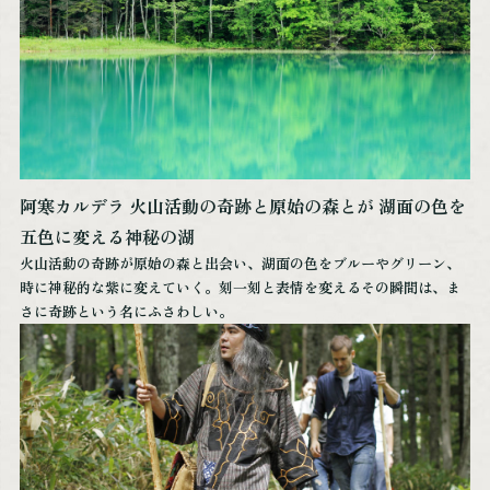
阿寒カルデラ 火山活動の奇跡と原始の森とが 湖面の色を
五色に変える神秘の湖
火山活動の奇跡が原始の森と出会い、湖面の色をブルーやグリーン、
時に神秘的な紫に変えていく。刻一刻と表情を変えるその瞬間は、ま
さに奇跡という名にふさわしい。