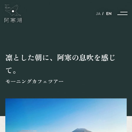
JA
EN
凛とした朝に、阿寒の息吹を感じ
ストーリー
て。
季節とともに紡がれる、
自然と動物と人のハーモニー
モーニングカフェツアー
雪と氷に包まれた、
自然と動物と人の共生の世界
ポートタウン釧路と
ネーチャーサンクチュアリーの
阿寒湖を結ぶストーリー
北見焼肉が
ガストロノミーというわけ。