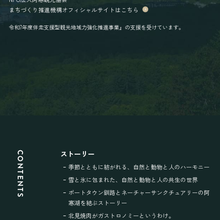
まちづくり推進機構オフィシャルサイトはこちら
令和7年度伴走支援型観光地域力強化推進事業』の支援を受けています。
ストーリー
CONTENTS
季節とともに紡がれる、
自然と動物と人のハーモニー
雪と氷に包まれた、
自然と動物と人の共生の世界
ポートタウン釧路と
ネーチャーサンクチュアリーの
阿
寒湖を結ぶストーリー
北見焼肉が
ガストロノミーというわけ。