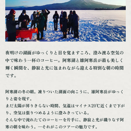
体験・アクティビティ
宿泊施設
カスタムメイド
モデルルート
お役立ち情報
夜明けの湖面がゆっくりと目を覚ますころ、澄み渡る空気の
交通アクセス
中で味わう一杯のコーヒー。阿寒湖と雄阿寒岳が最も美しく
まりもPAY
輝く瞬間を、静寂と光に包まれながら迎える特別な朝の時間
お知らせ
です。
ご宿泊の予約照会
阿寒湖の冬の朝。凍りついた湖面の向こうに、雄阿寒岳がゆっく
ご宿泊のキャンセル
りと姿を現す。
お問い合わせ
まだ太陽が昇りきらない時間、気温はマイナス20℃近くまで下が
プライバシーポリシー
り、空気は張りつめるように澄みきっている。
そんな中で淹れたてのコーヒーを片手に、静寂と光が織りなす阿
寒の朝を味わう。—それがこのツアーの魅力です。