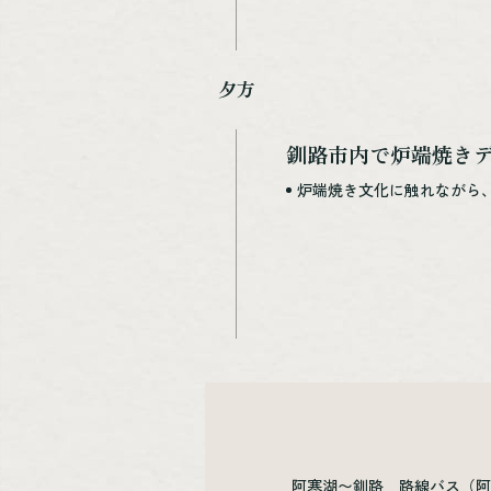
夕方
釧路市内で炉端焼き
炉端焼き文化に触れながら
阿寒湖〜釧路 路線バス（阿