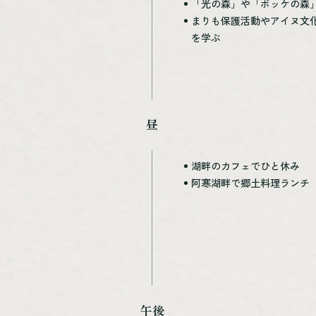
「光の森」や「ボッケの森
まりも保護活動やアイヌ文化ガイド
を学ぶ
昼
湖畔のカフェでひと休み
阿寒湖畔で郷土料理ランチ
午後