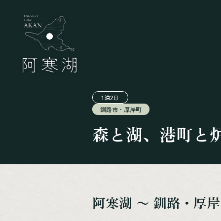
1泊2日
釧路市・厚岸町
森と湖、港町と
阿寒湖 〜 釧路・厚岸