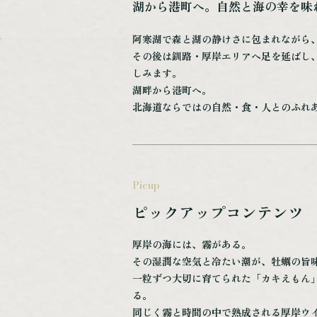
湖から港町へ。自然と海の幸を味
阿寒湖で森と湖の静けさに包まれながら
その後は釧路・厚岸エリアへ足を延ばし
しみます。
湖畔から港町へ。
北海道ならではの自然・食・人とのふれあ
Picup
ピックアップコンテンツ
厚岸の海には、霧がある。
その湿潤な空気と冷たい潮が、牡蠣の旨
一粒ずつ大切に育てられた「カキえもん
る。
同じく霧と時間の中で熟成される厚岸ウ