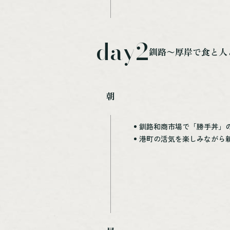
day2
釧路〜厚岸で食と人
朝
釧路和商市場で「勝手丼」
港町の活気を楽しみながら