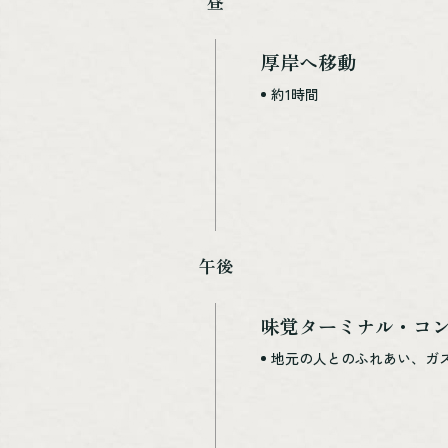
昼
厚岸へ移動
約1時間
午後
味覚ターミナル・コ
地元の人とのふれあい、ガ