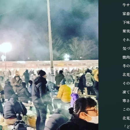
牛サ
家畜
下味
果実
それ
気づ
焼肉
冬の
北見
その
凍て
寒さ
この
北見
「ど