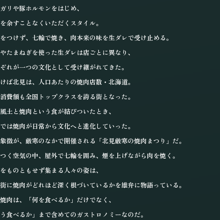
ガリや豚ホルモンをはじめ、
を余すことなくいただくスタイル。
をつけず、七輪で焼き、
肉本来の味を生ダレで受け止める。
やたまねぎを使った生ダレは
店ごとに異なり、
ぞれが一つの文化として
受け継がれてきた。
けば北見は、
人口あたりの焼肉店数・北海道。
消費額も全国トップクラスを
誇る街となった。
風土と焼肉という食が結びついたとき、
では焼肉が日常から文化へと
進化していった。
象徴が、厳寒のなかで開催される
「北見厳寒の焼肉まつり」だ。
つく空気の中、屋外で七輪を囲み、
煙を上げながら肉を焼く。
をものともせず集まる人々の姿は、
街に焼肉がどれほど深く
根づいているかを
雄弁に物語っている。
焼肉は、
「何を食べるか」だけでなく、
う食べるか」まで含めての
ガストロノミーなのだ。