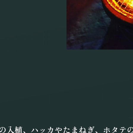
の入植、
ハッカやたまねぎ、
ホタテ